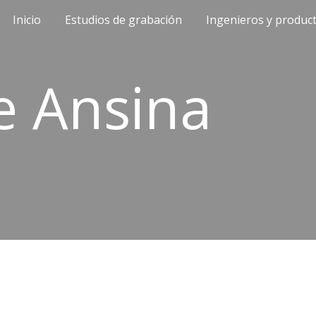
Inicio
Estudios de grabación
Ingenieros y produc
ip to main content
Skip to navigat
e Ansina