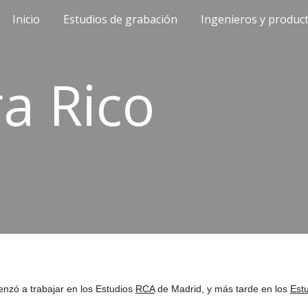
Inicio
Estudios de grabación
Ingenieros y produc
ip to main content
Skip to navigat
a Rico
nzó a trabajar en los Estudios
RCA
de Madrid, y más tarde en los
Est