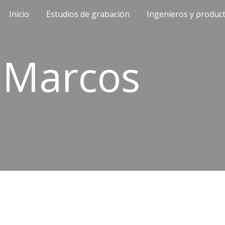
Inicio
Estudios de grabación
Ingenieros y produc
ip to main content
Skip to navigat
 Marcos