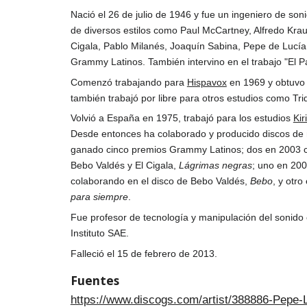
Nació el
26 de julio de 1946 y fue un ingeniero de son
de diversos estilos como Paul McCartney, Alfredo Krau
Cigala, Pablo Milanés, Joaquín Sabina, Pepe de Lucí
Grammy Latinos. También intervino en el trabajo "El Pa
Comenzó trabajando para
Hispavox
en 1969 y obtuvo 
también trabajó por libre para otros estudios como Tr
Volvió a España en 1975, trabajó para los estudios
Kir
Desde entonces ha colaborado y producido discos de 
ganado cinco premios Grammy Latinos; dos en 2003 c
Bebo Valdés y El Cigala,
Lágrimas negras
; uno en 200
colaborando en el disco de Bebo Valdés,
Bebo
, y otr
para siempre
.
Fue profesor de tecnología y manipulación del sonido
Instituto SAE.
Falleció el
15 de febrero de 2013.
Fuentes
https://www.discogs.com/artist/388886-Pepe