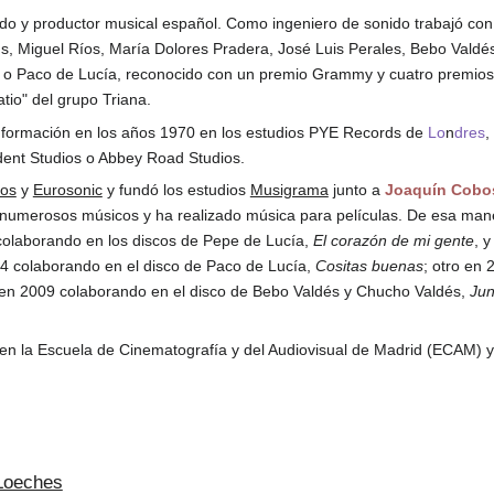
ido y productor musical español. Como ingeniero de sonido trabajó con 
s, Miguel Ríos, María Dolores Pradera, José Luis Perales, Bebo Valdés
a o Paco de Lucía, reconocido con un premio Grammy y cuatro premios
tio" del grupo Triana.
formación en los años 1970 en los estudios PYE Records de
Lo
n
dres
,
ident Studios o Abbey Road Studios.
ios
y
Eurosonic
y fundó los estudios
Musigrama
junto a
Joaquín Cobo
numerosos músicos y ha realizado música para películas. De esa man
olaborando en los discos de Pepe de Lucía,
El corazón de mi gente
, y
4 colaborando en el disco de Paco de Lucía,
Cositas buenas
; otro en 
o en 2009 colaborando en el disco de Bebo Valdés y Chucho Valdés,
Jun
 en la Escuela de Cinematografía y del Audiovisual de Madrid (ECAM) y
-Loeches