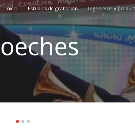
Inicio
Estudios de grabación
Ingenieros y produc
ip to main content
Skip to navigat
Loeches