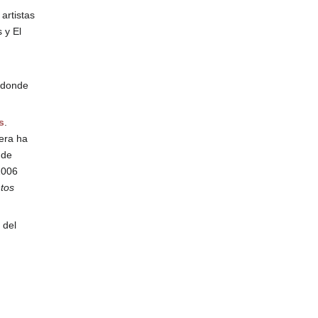
artistas
 y El
 donde
s
.
era ha
 de
2006
tos
 del