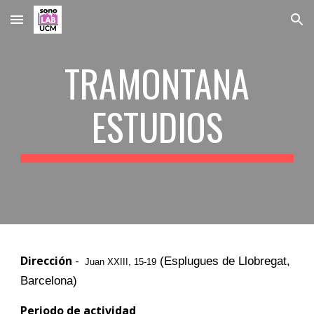
Skip to main content
Skip to navigation
TRAMONTANA
ESTUDIOS
Dirección
-
(Esplugues de Llobregat,
Juan XXIII, 15-19
Barcelona)
Periodo de actividad