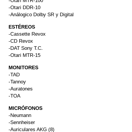
-Otari MTR-100
-Otari DDR-10
-Análogico Dolby SR y Digital
ESTÉREOS
-Cassette Revox
-CD Revox
-DAT Sony T.C.
-Otari MTR-15
MONITORES
-TAD
-Tannoy
-Auratones
-TOA
MICRÓFONOS
-Neumann
-Sennheiser
-Auriculares AKG (8)