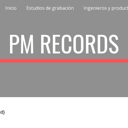
Inicio
Estudios de grabación
Ingenieros y produc
ip to main content
Skip to navigat
PM RECORDS
d)