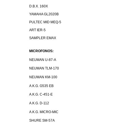
D.B.X. 160X
YAMAHA GL2020B
PULTEC MID MEQ-5
ART IER-5
SAMPLER EMAX
MICROFONOS:
NEUMAN U-87-A
NEUMAN TLM-170
NEUMAN KM-100
A.K.G. G535 EB
A.K.G. C-451-E
A.K.G. D-112
A.K.G. MICRO-MIC
SHURE SM-57A