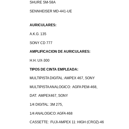
SHURE SM-58A
SENNHEISER MD-441-UE
AURICULARES:
A.K.G. 135
SONY CD 777
AMPLIFICACION DE AURICULARES:
H.H. UX-300
TIPOS DE CINTA EMPLEADA:
MULTIPISTA DIGITAL: AMPEX 467, SONY
MULTIPISTA ANALOGICO: AGFA PEM-468,
DAT: AMPEX467, SONY
1/4 DIGITAL: 3M 275,
1/4 ANALOGICO: AGFA 468
CASSETTE: FUJI-AMPEX 11: HIGH (CROZ)-46