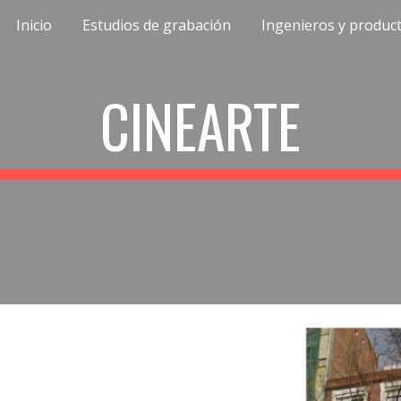
Inicio
Estudios de grabación
Ingenieros y produc
ip to main content
Skip to navigat
C
INEARTE