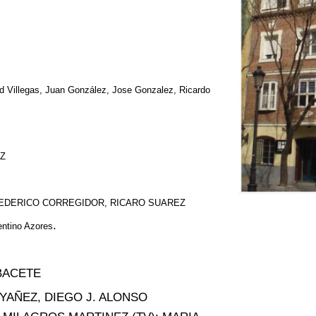
id Villegas, Juan González, Jose Gonzalez, Ricardo
EZ
 FEDERICO CORREGIDOR, RICARO SUAREZ
.
entino Azores
LBACETE
YAÑEZ, DIEGO J. ALONSO