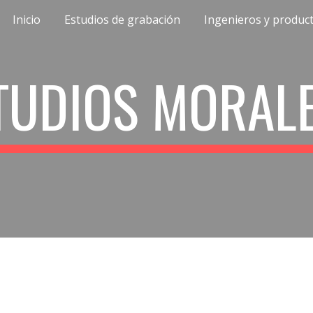
Inicio
Estudios de grabación
Ingenieros y produc
ip to main content
Skip to navigat
TUDIOS MORAL